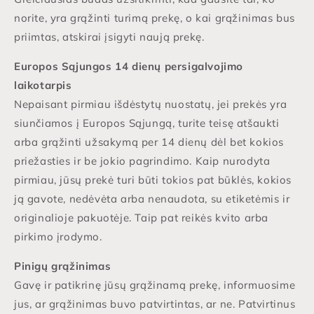
norite, yra grąžinti turimą prekę, o kai grąžinimas bus
priimtas, atskirai įsigyti naują prekę.
Europos Sąjungos 14 dienų persigalvojimo
laikotarpis
Nepaisant pirmiau išdėstytų nuostatų, jei prekės yra
siunčiamos į Europos Sąjungą, turite teisę atšaukti
arba grąžinti užsakymą per 14 dienų dėl bet kokios
priežasties ir be jokio pagrindimo. Kaip nurodyta
pirmiau, jūsų prekė turi būti tokios pat būklės, kokios
ją gavote, nedėvėta arba nenaudota, su etiketėmis ir
originalioje pakuotėje. Taip pat reikės kvito arba
pirkimo įrodymo.
Pinigų grąžinimas
Gavę ir patikrinę jūsų grąžinamą prekę, informuosime
jus, ar grąžinimas buvo patvirtintas, ar ne. Patvirtinus