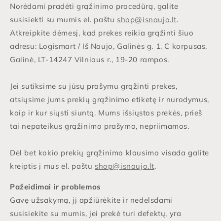
Norėdami pradėti grąžinimo procedūrą, galite
susisiekti su mumis el. paštu
shop@isnaujo.lt
.
Atkreipkite dėmesį, kad prekes reikia grąžinti šiuo
adresu: Logismart / Iš Naujo, Galinės g. 1, C korpusas,
Galinė, LT-14247 Vilniaus r., 19-20 rampos.
Jei sutiksime su jūsų prašymu grąžinti prekes,
atsiųsime jums prekių grąžinimo etiketę ir nurodymus,
kaip ir kur siųsti siuntą. Mums išsiųstos prekės, prieš
tai nepateikus grąžinimo prašymo, nepriimamos.
Dėl bet kokio prekių grąžinimo klausimo visada galite
kreiptis į mus el. paštu
shop@isnaujo.lt
.
Pažeidimai ir problemos
Gavę užsakymą, jį apžiūrėkite ir nedelsdami
susisiekite su mumis, jei prekė turi defektų, yra