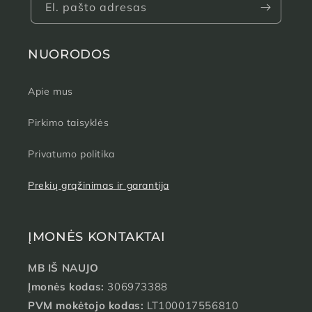
El. pašto adresas
NUORODOS
Apie mus
Pirkimo taisyklės
Privatumo politika
Prekių grąžinimas ir garantija
ĮMONĖS KONTAKTAI
MB IŠ NAUJO
Įmonės kodas:
306973388
PVM mokėtojo kodas:
LT100017556810