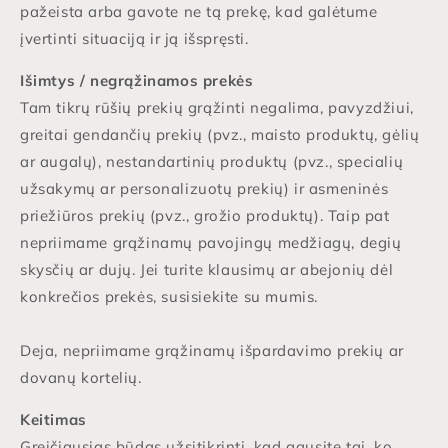
pažeista arba gavote ne tą prekę, kad galėtume
įvertinti situaciją ir ją išspręsti.
Išimtys / negrąžinamos prekės
Tam tikrų rūšių prekių grąžinti negalima, pavyzdžiui,
greitai gendančių prekių (pvz., maisto produktų, gėlių
ar augalų), nestandartinių produktų (pvz., specialių
užsakymų ar personalizuotų prekių) ir asmeninės
priežiūros prekių (pvz., grožio produktų). Taip pat
nepriimame grąžinamų pavojingų medžiagų, degių
skysčių ar dujų. Jei turite klausimų ar abejonių dėl
konkrečios prekės, susisiekite su mumis.
Deja, nepriimame grąžinamų išpardavimo prekių ar
dovanų kortelių.
Keitimas
Greičiausias būdas užsitikrinti, kad gausite tai, ko